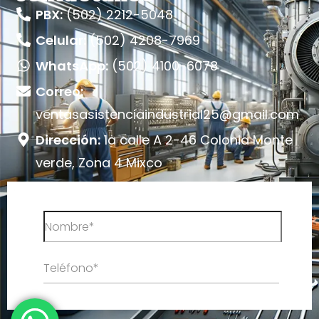
PBX:
(502) 2212-5048
Celular:
(502) 4208-7969
WhatsApp:
(502) 4100-6078
Correo:
ventasasistenciaindustrial25@gmail.com
Dirección:
1a calle A 2-46 Colonia Monte
verde, Zona 4 Mixco