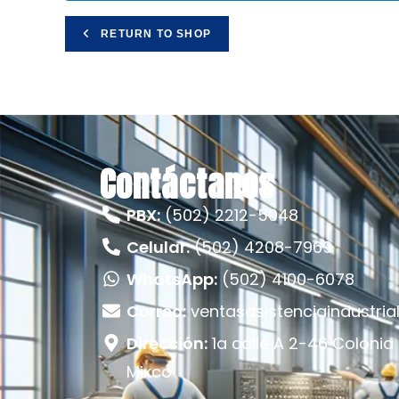
RETURN TO SHOP
Contáctanos
PBX:
(502) 2212-5048
Celular:
(502) 4208-7969
WhatsApp:
(502) 4100-6078
Correo:
ventasasistenciaindustri
Dirección:
1a calle A 2-46 Colonia
Mixco